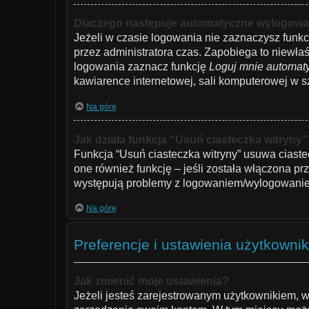
Dlaczego następuje automatyczne wylogowa
Jeżeli w czasie logowania nie zaznaczysz funkc
przez administratora czas. Zapobiega to niew
logowania zaznacz funkcję
Loguj mnie automat
kawiarence internetowej, sali komputerowej w szko
Na górę
Jak działa funkcja “Usuń ciasteczka witryny
Funkcja “Usuń ciasteczka witryny” usuwa ciaste
one również funkcję – jeśli została włączona pr
występują problemy z logowaniem/wylogowanie
Na górę
Preferencje i ustawienia użytkowni
Jak zmienić moje ustawienia?
Jeżeli jesteś zarejestrowanym użytkownikiem, w