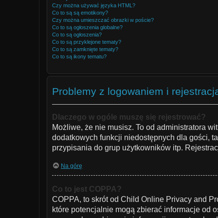
Czy można używać języka HTML?
Co to są są emotikony?
Czy można umieszczać obrazki w poście?
Co to są ogłoszenia globalne?
Co to są ogłoszenia?
Co to są przyklejone tematy?
Co to są zamknięte tematy?
Co to są ikony tematu?
Problemy z logowaniem i rejestracj
Dlaczego w ogóle muszę się rejestrować?
Możliwe, że nie musisz. To od administratora wit
dodatkowych funkcji niedostępnych dla gości, t
przypisania do grup użytkowników itp. Rejestracj
Na górę
Co to jest COPPA?
COPPA, to skrót od Child Online Privacy and Pr
które potencjalnie mogą zbierać informacje od 