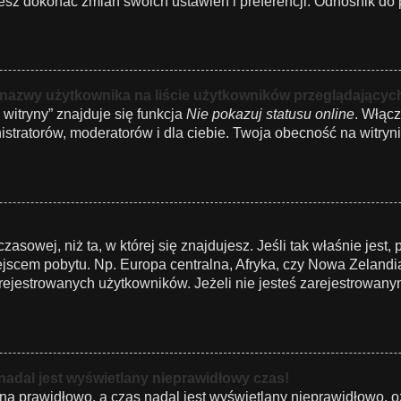
z dokonać zmian swoich ustawień i preferencji. Odnośnik do p
 nazwy użytkownika na liście użytkowników przeglądającyc
witryny” znajduje się funkcja
Nie pokazuj statusu online
. Włącz
istratorów, moderatorów i dla ciebie. Twoja obecność na witryn
czasowej, niż ta, w której się znajdujesz. Jeśli tak właśnie jes
jscem pobytu. Np. Europa centralna, Afryka, czy Nowa Zelandia.
ejestrowanych użytkowników. Jeżeli nie jesteś zarejestrowany
nadal jest wyświetlany nieprawidłowy czas!
na prawidłowo, a czas nadal jest wyświetlany nieprawidłowo, o