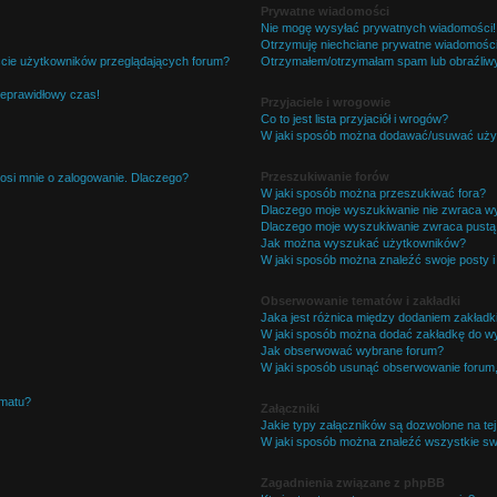
Prywatne wiadomości
Nie mogę wysyłać prywatnych wiadomości!
Otrzymuję niechciane prywatne wiadomości
ście użytkowników przeglądających forum?
Otrzymałem/otrzymałam spam lub obraźliwy 
ieprawidłowy czas!
Przyjaciele i wrogowie
Co to jest lista przyjaciół i wrogów?
W jaki sposób można dodawać/usuwać użytk
Przeszukiwanie forów
osi mnie o zalogowanie. Dlaczego?
W jaki sposób można przeszukiwać fora?
Dlaczego moje wyszukiwanie nie zwraca w
Dlaczego moje wyszukiwanie zwraca pustą 
Jak można wyszukać użytkowników?
W jaki sposób można znaleźć swoje posty i
Obserwowanie tematów i zakładki
Jaka jest różnica między dodaniem zakład
W jaki sposób można dodać zakładkę do w
Jak obserwować wybrane forum?
W jaki sposób usunąć obserwowanie forum
ematu?
Załączniki
Jakie typy załączników są dozwolone na tej
W jaki sposób można znaleźć wszystkie swo
Zagadnienia związane z phpBB