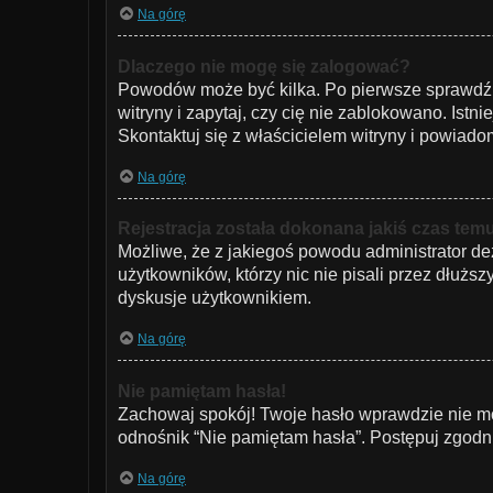
Na górę
Dlaczego nie mogę się zalogować?
Powodów może być kilka. Po pierwsze sprawdź, c
witryny i zapytaj, czy cię nie zablokowano. Istn
Skontaktuj się z właścicielem witryny i powiad
Na górę
Rejestracja została dokonana jakiś czas temu
Możliwe, że z jakiegoś powodu administrator de
użytkowników, którzy nic nie pisali przez dłużs
dyskusje użytkownikiem.
Na górę
Nie pamiętam hasła!
Zachowaj spokój! Twoje hasło wprawdzie nie mo
odnośnik “Nie pamiętam hasła”. Postępuj zgodn
Na górę