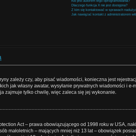
Kto jest autorem tego oprogramowania?
Dlaczego funkcja X nie jest dostępna?
Z kim się kontaktować w sprawach nadużyć
Jak nawiązać kontakt z administratorem wi
ą
ryny zależy czy, aby pisać wiadomości, konieczna jest rejestrac
akich jak własny awatar, wysyłanie prywatnych wiadomości i e-
a zajmuje tylko chwilę, więc zaleca się jej wykonanie.
otection Act – prawa obowiązującego od 1998 roku w USA, nakła
osób małoletnich – mających mniej niż 13 lat – obowiązek pos