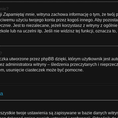
nie?
ji
Zapamiętaj mnie
, witryna zachowa informację o tym, że twój p
łaściwemu użyciu twojego konta przez kogoś innego. Aby pozo
ycznie
. Jest to niezalecane, jeżeli korzystasz z witryny z ogóln
le lub na uczelni itp. Jeśli nie widzisz tej funkcji, oznacza to, 
”?
czka utworzone przez phpBB dzięki, którym użytkownik jest aut
zez administratora witryny – śledzenia przeczytanych i nieprzec
m, usunięcie ciasteczek może być pomocne.
ka
szystkie twoje ustawienia są zapisywane w bazie danych witryn