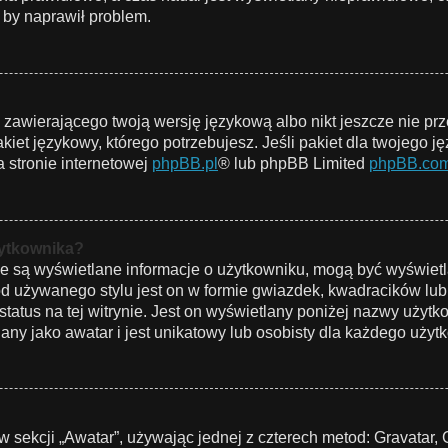
 by naprawił problem.
u zawierającego twoją wersję językową albo nikt jeszcze nie pr
iet językowy, którego potrzebujesz. Jeśli pakiet dla twojego ję
 stronie internetowej
phpBB.pl
® lub phpBB Limited
phpBB.co
żytkownika?
ie są wyświetlane informacje o użytkowniku, mogą być wyświetl
od używanego stylu jest on w formie gwiazdek, kwadracików lub
 status na tej witrynie. Jest on wyświetlany poniżej nazwy użyt
ny jako awatar i jest unikatowy lub osobisty dla każdego użyt
w sekcji „Awatar”, używając jednej z czterech metod: Gravatar, 