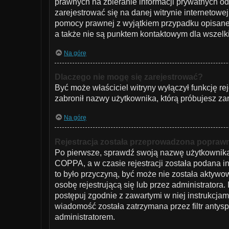
prawnych na zbieranie informacji prywatnych od
zarejestrować się na danej witrynie internetowej
pomocy prawnej z wyjątkiem przypadku opisaneg
a także nie są punktem kontaktowym dla wszelk
Na górę
Dlaczego nie mogę się zarejestrować?
Być może właściciel witryny wyłączył funkcję rej
zabronił nazwy użytkownika, którą próbujesz za
Na górę
Rejestracja została przeprowadzona poprawni
Po pierwsze, sprawdź swoją nazwę użytkownika i
COPPA, a w czasie rejestracji została podana in
to było przyczyną, być może nie została aktywo
osobę rejestrującą się lub przez administratora.
postępuj zgodnie z zawartymi w niej instrukcjam
wiadomość została zatrzymana przez filtr antys
administratorem.