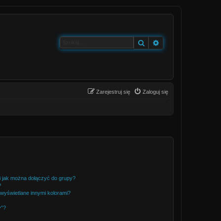
Szukaj
Wyszukiwanie zaa
Zarejestruj się
Zaloguj się
 i jak można dołączyć do grupy?
?
wyświetlane innymi kolorami?
y”?