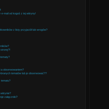
!
e-mail od kogoś z tej witryny!
owników z listy przyjaciół lub wrogów?
yników?
stronę?!
 tematy?
ki a obserwowaniem?
ybranych tematów lub je obserwować??
, tematu?
 witrynie?
je załączniki?