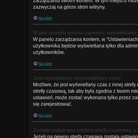
zarządzania swoim kontem. W tym miejscu możes
zazwyczaj na górze stron witryny.
Na górę
W jaki sposób można zapobiec wyświetlaniu
W panelu zarządzania kontem, w “Ustawieniach 
użytkownika będzie wyświetlana tylko dla admin
użytkowników.
Na górę
Jest wyświetlany nieprawidłowy czas!
Możliwe, że jest wyświetlany czas z innej strefy 
strefę czasową, tak aby była zgodna z twoim mie
ustawień, może zostać wykonana tylko przez zar
się zarejestrować.
Na górę
Została wykonana zmiana strefy czasowej, a 
Jeżeli na pewno strefa czasowa została ustawio