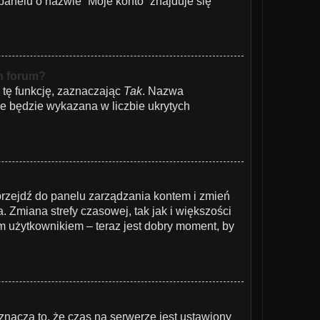
anelu o nazwie “Moje konto” znajduje się
h forum?
 tę funkcję, zaznaczając
Tak
. Nazwa
ie będzie wykazana w liczbie ukrytych
t, przejdź do panelu zarządzania kontem i zmień
 Zmiana strefy czasowej, tak jak i większości
m użytkownikiem – teraz jest dobry moment, by
znacza to, że czas na serwerze jest ustawiony