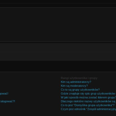
Rangi użytkownika i grupy
Kim są administratorzy?
Kim są moderatorzy?
Co to są grupy użytkowników?
ogować!
Gdzie znajduje się spis grup użytkowników
W jaki sposób można zostać liderem grupy
 zalogować?!
Dlaczego niektóre nazwy użytkowników są 
Co to jest “Domyślna grupa użytkownika”?
Czym jest odnośnik “Zespół administracyjn