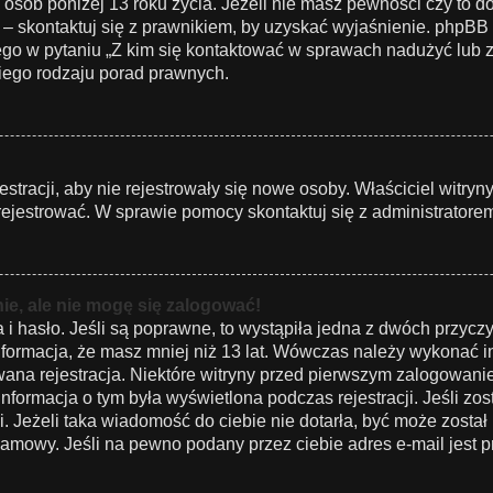
 osób poniżej 13 roku życia. Jeżeli nie masz pewności czy to d
 – skontaktuj się z prawnikiem, by uzyskać wyjaśnienie. phpBB Li
o w pytaniu „Z kim się kontaktować w sprawach nadużyć lub z
iego rodzaju porad prawnych.
estracji, aby nie rejestrowały się nowe osoby. Właściciel witry
rejestrować. W sprawie pomocy skontaktuj się z administratorem
e, ale nie mogę się zalogować!
 hasło. Jeśli są poprawne, to wystąpiła jedna z dwóch przycz
formacja, że masz mniej niż 13 lat. Wówczas należy wykonać ins
wana rejestracja. Niektóre witryny przed pierwszym zalogowan
 Informacja o tym była wyświetlona podczas rejestracji. Jeśli z
i. Jeżeli taka wiadomość do ciebie nie dotarła, być może zosta
pamowy. Jeśli na pewno podany przez ciebie adres e-mail jest p