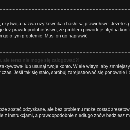
zy twoja nazwa użytkownika i hasło są prawidłowe. Jeżeli są 
ieje też prawdopodobieństwo, że problem powoduje błędna konfigu
om go o tym problemie. Musi on go naprawić.
, ale teraz nie mogę się zalogować?!
zaktywował lub usunął twoje konto. Wiele witryn, aby zmniejsz
zy czas. Jeśli tak się stało, spróbuj zarejestrować się ponowni
że zostać odzyskane, ale bez problemu może zostać zresetowane
ie z instrukcjami, a prawdopodobnie niedługo znów będziesz m