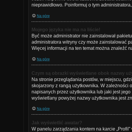
nieprawidłowo. Poinformuj o tym administratora,
Na górę
Mojego języka nie ma na liście!
Być może administrator nie zainstalował pakiet
administratora witryny czy może zainstalować pak
Więcej informacji na ten temat można znaleźć na
Na górę
Czym są obrazki wyświetlane obok nazwy u
Na stronie przeglądania postów, w miejscu, gdz
skojarzony z rangą użytkownika. W zależności 
napisanych przez użytkownika lub jaki jest jego
wyświetlany powyżej nazwy użytkownika jest zna
Na górę
Jak wyświetlić awatar?
W panelu zarządzania kontem na karcie „Profil” 