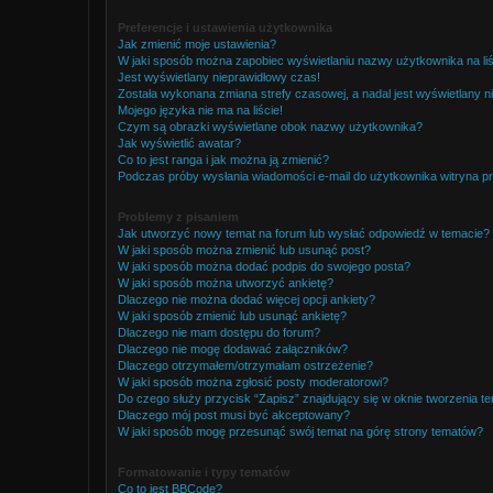
Preferencje i ustawienia użytkownika
Jak zmienić moje ustawienia?
W jaki sposób można zapobiec wyświetlaniu nazwy użytkownika na li
Jest wyświetlany nieprawidłowy czas!
Została wykonana zmiana strefy czasowej, a nadal jest wyświetlany n
Mojego języka nie ma na liście!
Czym są obrazki wyświetlane obok nazwy użytkownika?
Jak wyświetlić awatar?
Co to jest ranga i jak można ją zmienić?
Podczas próby wysłania wiadomości e-mail do użytkownika witryna pr
Problemy z pisaniem
Jak utworzyć nowy temat na forum lub wysłać odpowiedź w temacie?
W jaki sposób można zmienić lub usunąć post?
W jaki sposób można dodać podpis do swojego posta?
W jaki sposób można utworzyć ankietę?
Dlaczego nie można dodać więcej opcji ankiety?
W jaki sposób zmienić lub usunąć ankietę?
Dlaczego nie mam dostępu do forum?
Dlaczego nie mogę dodawać załączników?
Dlaczego otrzymałem/otrzymałam ostrzeżenie?
W jaki sposób można zgłosić posty moderatorowi?
Do czego służy przycisk “Zapisz” znajdujący się w oknie tworzenia t
Dlaczego mój post musi być akceptowany?
W jaki sposób mogę przesunąć swój temat na górę strony tematów?
Formatowanie i typy tematów
Co to jest BBCode?