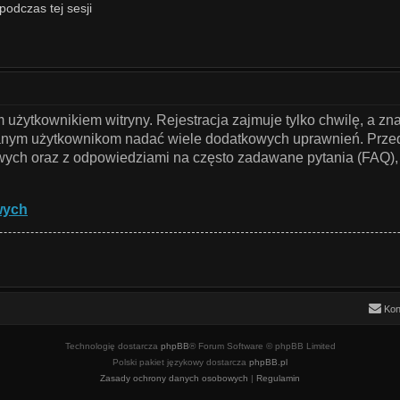
podczas tej sesji
użytkownikiem witryny. Rejestracja zajmuje tylko chwilę, a zn
owanym użytkownikom nadać wiele dodatkowych uprawnień. Przed
ch oraz z odpowiedziami na często zadawane pytania (FAQ), 
wych
Kon
Technologię dostarcza
phpBB
® Forum Software © phpBB Limited
Polski pakiet językowy dostarcza
phpBB.pl
Zasady ochrony danych osobowych
|
Regulamin