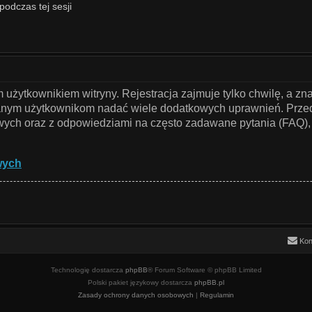
podczas tej sesji
użytkownikiem witryny. Rejestracja zajmuje tylko chwilę, a zn
owanym użytkownikom nadać wiele dodatkowych uprawnień. Przed
ch oraz z odpowiedziami na często zadawane pytania (FAQ), 
wych
Kon
Technologię dostarcza
phpBB
® Forum Software © phpBB Limited
Polski pakiet językowy dostarcza
phpBB.pl
Zasady ochrony danych osobowych
|
Regulamin