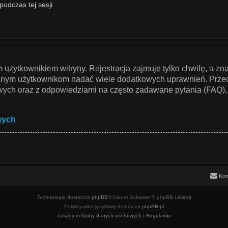
podczas tej sesji
użytkownikiem witryny. Rejestracja zajmuje tylko chwilę, a zn
owanym użytkownikom nadać wiele dodatkowych uprawnień. Przed
ch oraz z odpowiedziami na często zadawane pytania (FAQ), 
wych
Kon
Technologię dostarcza
phpBB
® Forum Software © phpBB Limited
Polski pakiet językowy dostarcza
phpBB.pl
Zasady ochrony danych osobowych
|
Regulamin