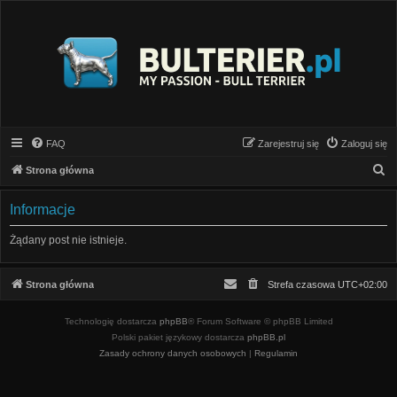
FAQ
Zarejestruj się
Zaloguj się
S
Strona główna
z
Informacje
u
k
Żądany post nie istnieje.
a
j
Strona główna
Strefa czasowa
UTC+02:00
Technologię dostarcza
phpBB
® Forum Software © phpBB Limited
Polski pakiet językowy dostarcza
phpBB.pl
Zasady ochrony danych osobowych
|
Regulamin