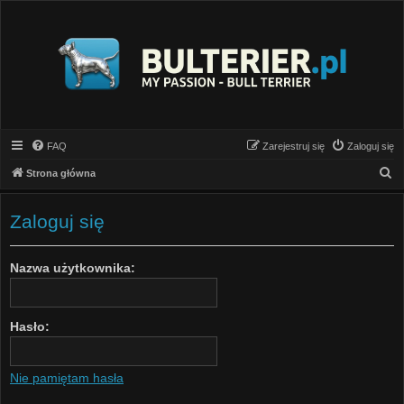
FAQ
Zarejestruj się
Zaloguj się
S
Strona główna
z
u
Zaloguj się
k
a
Nazwa użytkownika:
j
Hasło:
Nie pamiętam hasła