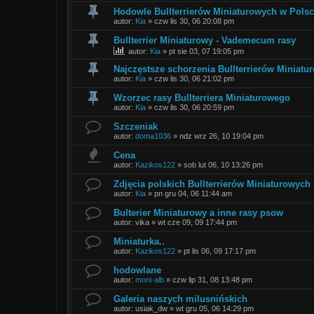
Hodowle Bullterrierów Miniaturowych w Polsc
autor:
Kia
»
czw lis 30, 06 20:08 pm
Bullterrier Miniaturowy - Vademecum rasy
autor:
Kia
»
pt sie 03, 07 19:05 pm
Najczęstsze schorzenia Bullterrierów Miniatu
autor:
Kia
»
czw lis 30, 06 21:02 pm
Wzorzec rasy Bullterriera Miniaturowego
autor:
Kia
»
czw lis 30, 06 20:59 pm
Szczeniak
autor:
doma1036
»
ndz wrz 26, 10 19:04 pm
Cena
autor:
Kazikos122
»
sob lut 06, 10 13:26 pm
Zdjęcia polskich Bullterrierów Miniaturowych
autor:
Kia
»
pn gru 04, 06 11:44 am
Bulterier Miniaturowy a inne rasy psow
autor:
vika
»
wt cze 09, 09 17:44 pm
Miniaturka..
autor:
Kazikos122
»
pt lis 06, 09 17:17 pm
hodowlane
autor:
moni-alb
»
czw lip 31, 08 13:48 pm
Galeria naszych milusnińskich
autor:
usiak_dw
»
wt gru 05, 06 14:29 pm