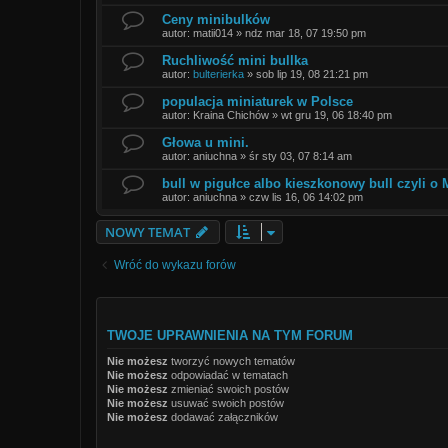
Ceny minibulków
autor:
matii014
»
ndz mar 18, 07 19:50 pm
Ruchliwość mini bullka
autor:
bulterierka
»
sob lip 19, 08 21:21 pm
populacja miniaturek w Polsce
autor:
Kraina Chichów
»
wt gru 19, 06 18:40 pm
Głowa u mini.
autor:
aniuchna
»
śr sty 03, 07 8:14 am
bull w pigułce albo kieszkonowy bull czyli o M
autor:
aniuchna
»
czw lis 16, 06 14:02 pm
NOWY TEMAT
Wróć do wykazu forów
TWOJE UPRAWNIENIA NA TYM FORUM
Nie możesz
tworzyć nowych tematów
Nie możesz
odpowiadać w tematach
Nie możesz
zmieniać swoich postów
Nie możesz
usuwać swoich postów
Nie możesz
dodawać załączników