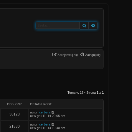
Szukaj
Wyszukiwanie zaa
Zarejestruj się
Zaloguj się
Tematy: 18 • Strona
1
z
1
ODSŁONY
OSTATNI POST
O
autor:
cerbera
O
30128
s
czw gru 11, 14 20:05 pm
t
d
a
O
autor:
cerbera
O
21830
t
s
czw gru 11, 14 19:40 pm
s
n
t