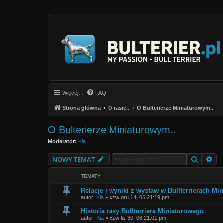
Więcej…
FAQ
Strona główna
O rasie..
O Bulterierze Miniaturowym..
O Bulterierze Miniaturowym..
Moderator:
Kia
Szukaj
Wy
NOWY TEMAT
TEMATY
Relacje i wyniki z wystaw w Bullterrierach Mi
autor:
Kia
»
czw gru 14, 06 21:19 pm
Historia rasy Bullterriera Miniaturowego
autor:
Kia
»
czw lis 30, 06 21:01 pm