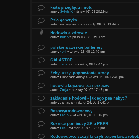
karta przeglądu miotu
autor:
Sylwia K
»
śr sty 07, 09 20:19 pm
Psia genetyka
autor:
niezwyciężona
»
czw lip 06, 06 13:49 pm
Hodowla a zdrowie
autor:
Buteo
»
pn lis 03, 08 13:10 pm
polskie a czeskie bulteriery
autor:
yoki
»
wt wrz 16, 08 12:49 pm
GALASTOP
autor:
Jaga
»
czw sie 07, 08 17:47 pm
Zęby, uszy, poprawianie urody
autor:
Diabelskie Anioły
»
wt wrz 19, 06 12:40 pm
hodowla kojcowa- za i przeciw
autor:
Żmija
»
ndz sty 07, 07 17:47 pm
zakładanie hodowli- jakiego psa nabyc?
autor:
Jamaica
»
ndz lut 24, 08 17:41 pm
Rasowy=rodowodowy
autor:
Fila15
»
wt wrz 18, 07 15:16 pm
Roznice pomiedzy ZK a PKPR
autor:
Eris
»
wt mar 06, 07 15:37 pm
Rodowodowe szczylki czyli papierkowa robota