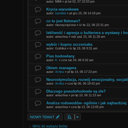
autor:
MiMi
»
pt lut 02, 07 22:03 pm
Krycia warunkowe
autor:
bandida
»
pt gru 15, 06 14:18 pm
co to jest flehmen?
autor:
niezwyciężona
»
śr lis 22, 06 22:31 pm
lekliwość i agresja u bulteriera a wystawy i h
autor:
aniuchna
»
ndz paź 15, 06 11:28 am
wybór i kupno szczeniaka
autor:
Gothika
»
śr lip 19, 06 9:31 am
Pies hodowlany
autor:
K.
»
czw sie 24, 06 9:32 am
Okiem managera
autor:
Arnika
»
pt lip 14, 06 17:23 pm
Neurostymulacja, rozwój emocjonalny, socjali
autor:
Arnika
»
czw lip 06, 06 18:42 pm
Dlaczego pseudohodowle są złe?
autor:
aniuchna
»
pn lip 10, 06 11:23 am
Analiza rodowodów- ogólnie i jak najbardziej
autor:
aniuchna
»
czw lip 13, 06 13:05 pm
NOWY TEMAT
Wróć do wykazu forów