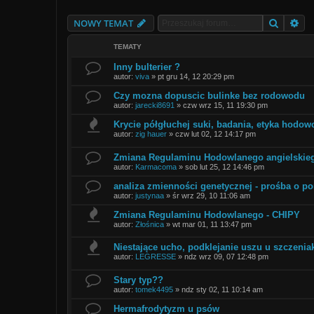
Szukaj
Wy
NOWY TEMAT
TEMATY
Inny bulterier ?
autor:
viva
»
pt gru 14, 12 20:29 pm
Czy mozna dopuscic bulinke bez rodowodu
autor:
jarecki8691
»
czw wrz 15, 11 19:30 pm
Krycie półgłuchej suki, badania, etyka hodow
autor:
zig hauer
»
czw lut 02, 12 14:17 pm
Zmiana Regulaminu Hodowlanego angielskieg
autor:
Karmacoma
»
sob lut 25, 12 14:46 pm
analiza zmienności genetycznej - prośba o p
autor:
justynaa
»
śr wrz 29, 10 11:06 am
Zmiana Regulaminu Hodowlanego - CHIPY
autor:
Złośnica
»
wt mar 01, 11 13:47 pm
Niestające ucho, podklejanie uszu u szczenia
autor:
LEGRESSE
»
ndz wrz 09, 07 12:48 pm
Stary typ??
autor:
tomek4495
»
ndz sty 02, 11 10:14 am
Hermafrodytyzm u psów