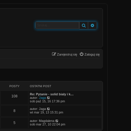
Szukaj
Wyszukiwanie zaa
Zarejestruj się
Zaloguj się
POSTY
OSTATNI POST
O
Re: Pytanie - solid bialy i k…
P
108
s
W
autor:
Jaga
t
y
sob paź 15, 16 17:36 pm
o
a
ś
t
w
O
W
autor:
Jaga
P
8
s
n
i
s
y
wt mar 19, 13 15:31 pm
i
e
t
ś
o
t
p
t
a
w
O
W
autor:
Magdalena
o
l
P
5
t
i
s
y
sob mar 27, 10 22:04 pm
s
s
n
y
n
e
t
ś
t
a
i
t
o