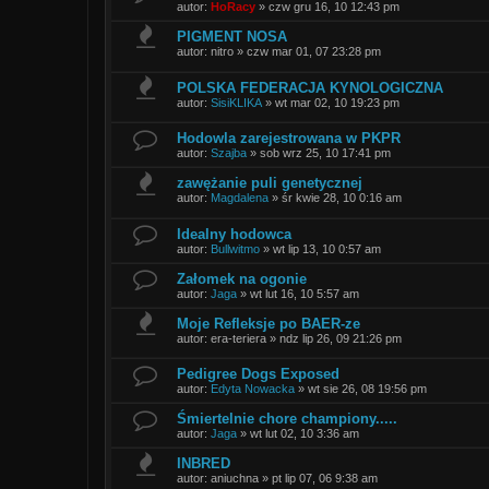
autor:
HoRacy
»
czw gru 16, 10 12:43 pm
PIGMENT NOSA
autor:
nitro
»
czw mar 01, 07 23:28 pm
POLSKA FEDERACJA KYNOLOGICZNA
autor:
SisiKLIKA
»
wt mar 02, 10 19:23 pm
Hodowla zarejestrowana w PKPR
autor:
Szajba
»
sob wrz 25, 10 17:41 pm
zawężanie puli genetycznej
autor:
Magdalena
»
śr kwie 28, 10 0:16 am
Idealny hodowca
autor:
Bullwitmo
»
wt lip 13, 10 0:57 am
Załomek na ogonie
autor:
Jaga
»
wt lut 16, 10 5:57 am
Moje Refleksje po BAER-ze
autor:
era-teriera
»
ndz lip 26, 09 21:26 pm
Pedigree Dogs Exposed
autor:
Edyta Nowacka
»
wt sie 26, 08 19:56 pm
Śmiertelnie chore championy.....
autor:
Jaga
»
wt lut 02, 10 3:36 am
INBRED
autor:
aniuchna
»
pt lip 07, 06 9:38 am