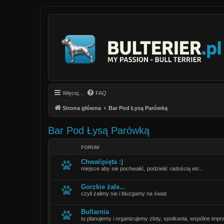
Więcej…
FAQ
Strona główna
Bar Pod Łysą Parówką
Bar Pod Łysą Parówką
FORUM
Chwalipięta :)
miejsce aby sie pochwalić, podzielić radością etc..
Gorzkie żale...
czyli żalimy sie i bluzgamy na świat
Bullarnia
tu planujemy i organizujemy zloty, spotkania, wspólne impre