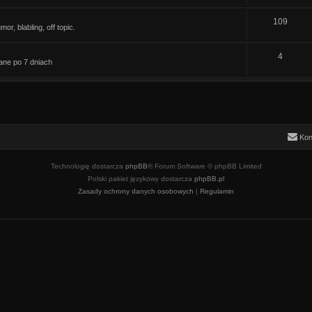
e
a
y
T
109
m
t
r, blabling, off topic.
e
a
y
T
4
m
t
ane po 7 dniach
e
a
y
m
t
a
y
t
Kon
y
Technologię dostarcza
phpBB
® Forum Software © phpBB Limited
Polski pakiet językowy dostarcza
phpBB.pl
Zasady ochrony danych osobowych
|
Regulamin