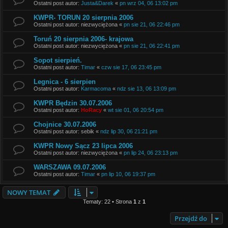
Ostatni post autor:
Justa&Darek
«
pn wrz 04, 06 13:02 pm
KWPR- TORUN 20 sierpnia 2006
Ostatni post autor:
niezwyciężona
«
pn sie 21, 06 22:46 pm
Toruń 20 sierpnia 2006- krajowa
Ostatni post autor:
niezwyciężona
«
pn sie 21, 06 22:41 pm
Sopot sierpień.
Ostatni post autor:
Timar
«
czw sie 17, 06 23:45 pm
Legnica - 6 sierpien
Ostatni post autor:
Karmacoma
«
ndz sie 13, 06 13:09 pm
KWPR Będzin 30.07.2006
Ostatni post autor:
HoRacy
«
wt sie 01, 06 20:54 pm
Chojnice 30.07.2006
Ostatni post autor:
sebik
«
ndz lip 30, 06 21:21 pm
KWPR Nowy Sącz 23 lipca 2006
Ostatni post autor:
niezwyciężona
«
pn lip 24, 06 23:13 pm
WARSZAWA 09.07.2006
Ostatni post autor:
Timar
«
pn lip 10, 06 19:37 pm
NOWY TEMAT
Tematy: 22 • Strona
1
z
1
Przejdź do