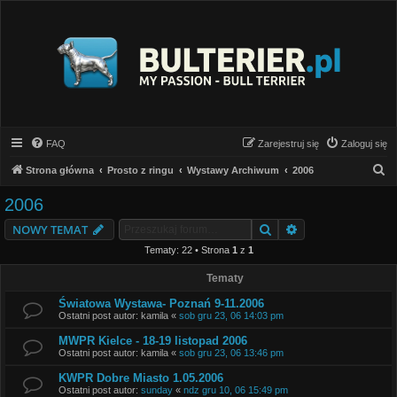
FAQ
Zarejestruj się
Zaloguj się
S
Strona główna
Prosto z ringu
Wystawy Archiwum
2006
z
2006
u
Szukaj
Wyszukiwanie z
NOWY TEMAT
k
Tematy: 22 • Strona
1
z
1
a
j
Tematy
Światowa Wystawa- Poznań 9-11.2006
Ostatni post autor:
kamila
«
sob gru 23, 06 14:03 pm
MWPR Kielce - 18-19 listopad 2006
Ostatni post autor:
kamila
«
sob gru 23, 06 13:46 pm
KWPR Dobre Miasto 1.05.2006
Ostatni post autor:
sunday
«
ndz gru 10, 06 15:49 pm