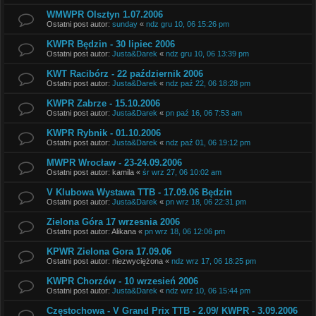
WMWPR Olsztyn 1.07.2006
Ostatni post autor:
sunday
«
ndz gru 10, 06 15:26 pm
KWPR Będzin - 30 lipiec 2006
Ostatni post autor:
Justa&Darek
«
ndz gru 10, 06 13:39 pm
KWT Racibórz - 22 październik 2006
Ostatni post autor:
Justa&Darek
«
ndz paź 22, 06 18:28 pm
KWPR Zabrze - 15.10.2006
Ostatni post autor:
Justa&Darek
«
pn paź 16, 06 7:53 am
KWPR Rybnik - 01.10.2006
Ostatni post autor:
Justa&Darek
«
ndz paź 01, 06 19:12 pm
MWPR Wrocław - 23-24.09.2006
Ostatni post autor:
kamila
«
śr wrz 27, 06 10:02 am
V Klubowa Wystawa TTB - 17.09.06 Będzin
Ostatni post autor:
Justa&Darek
«
pn wrz 18, 06 22:31 pm
Zielona Góra 17 wrzesnia 2006
Ostatni post autor:
Alikana
«
pn wrz 18, 06 12:06 pm
KPWR Zielona Gora 17.09.06
Ostatni post autor:
niezwyciężona
«
ndz wrz 17, 06 18:25 pm
KWPR Chorzów - 10 wrzesień 2006
Ostatni post autor:
Justa&Darek
«
ndz wrz 10, 06 15:44 pm
Częstochowa - V Grand Prix TTB - 2.09/ KWPR - 3.09.2006