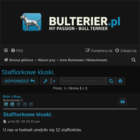
FAQ
Zarejestruj się
Zaloguj się
S
Strona główna
Wasze psy
Inne Bulowate i Niebulowate
z
Staffiorkowe kluski.
u
Szukaj
Wyszuki
ODPOWIEDZ
k
Posty: 1 • Strona
1
z
1
a
Bule z Buzy
j
Bulomaniak 2
Staffiorkowe kluski.
P
pt lis 06, 09 20:43 pm
o
s
U nas w hodowli urodziło się 12 staffiorków.
t