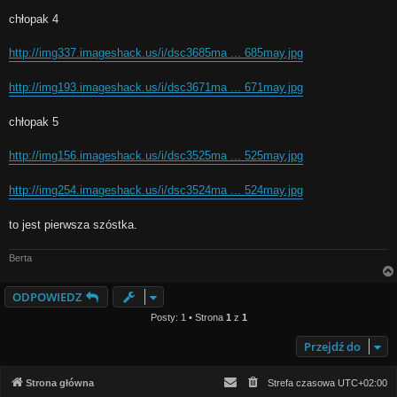
chłopak 4
http://img337.imageshack.us/i/dsc3685ma ... 685may.jpg
http://img193.imageshack.us/i/dsc3671ma ... 671may.jpg
chłopak 5
http://img156.imageshack.us/i/dsc3525ma ... 525may.jpg
http://img254.imageshack.us/i/dsc3524ma ... 524may.jpg
to jest pierwsza szóstka.
Berta
ODPOWIEDZ
Posty: 1 • Strona
1
z
1
Przejdź do
Strona główna
Strefa czasowa
UTC+02:00