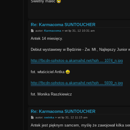
Świetny malec
t
Re: Karmacoma SUNTOUCHER
P
autor:
Karmacoma
»
wt lip 31, 12 10:31 am
o
s
Antek 14 miesięcy.
t
Debiut wystawowy w Będzinie - Zw. Mł., Najlepszy Junior 
http://fbcdn-sphotos-a.akamaihd.net/hph ... 1074_n.jpg
fot. właściciel Antka
http://fbcdn-sphotos-a.akamaihd.net/hph ... 5939_n.jpg
fot. Monika Raszkiewicz
Re: Karmacoma SUNTOUCHER
P
autor:
swinka
»
wt lip 31, 12 11:15 am
o
s
Antek jest pięknym samcem, myślę że zawojował kilka ser
t