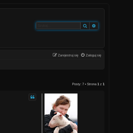
Szukaj
Wyszukiwanie zaa
Zarejestruj się
Zaloguj się
Posty: 7 • Strona
1
z
1