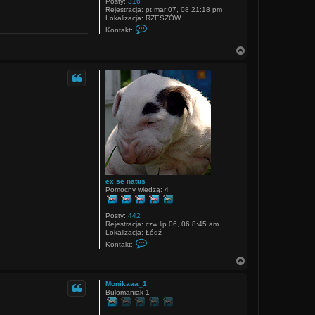
Posty:
316
Rejestracja:
pt mar 07, 08 21:18 pm
Lokalizacja:
RZESZÓW
S
Kontakt:
k
o
N
n
a
t
a
g
k
ó
t
r
u
ę
j
s
i
ę
z
g
r
z
e
g
ex se natus
o
Pomocny wiedzą: 4
r
z
1
Posty:
442
9
Rejestracja:
czw lip 06, 06 8:45 am
7
Lokalizacja:
Łódź
0
S
Kontakt:
k
o
N
n
a
t
g
a
Monikaaa_1
ó
k
Bulomaniak 1
r
t
u
ę