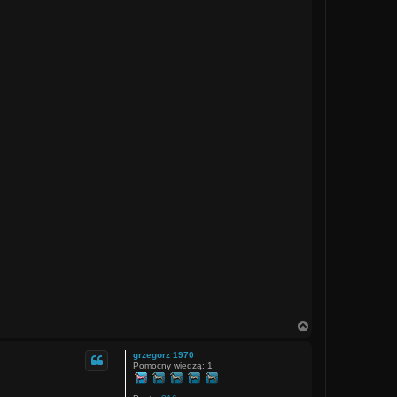
N
a
g
grzegorz 1970
ó
Pomocny wiedzą: 1
r
ę