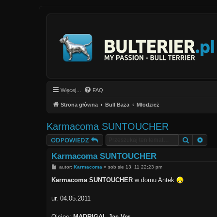
Więcej…
FAQ
Strona główna
Bull Baza
Młodzież
Karmacoma SUNTOUCHER
Szukaj
Wys
ODPOWIEDZ
Karmacoma SUNTOUCHER
P
autor:
Karmacoma
»
sob sie 13, 11 22:23 pm
o
s
Karmacoma SUNTOUCHER
w domu Antek
t
ur. 04.05.2011
Ojciec:
MADRIGAL Jas-Ver