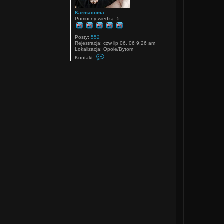
Karmacoma
Pomocny wiedzą: 5
Posty:
552
Rejestracja:
czw lip 06, 06 9:26 am
Lokalizacja:
Opole/Bytom
S
Kontakt:
k
o
n
t
a
k
t
u
j
s
i
ę
z
K
a
r
m
a
c
o
m
a