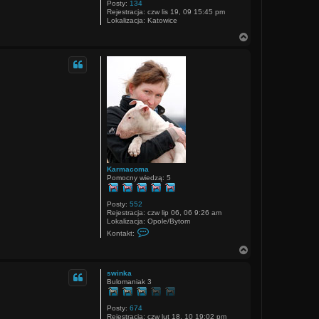
j
Posty:
134
s
Rejestracja:
czw lis 19, 09 15:45 pm
i
Lokalizacja:
Katowice
ę
z
N
e
a
x
g
s
ó
e
r
n
ę
a
t
u
s
Karmacoma
Pomocny wiedzą: 5
Posty:
552
Rejestracja:
czw lip 06, 06 9:26 am
Lokalizacja:
Opole/Bytom
S
Kontakt:
k
o
N
n
a
t
g
a
swinka
ó
k
Bulomaniak 3
r
t
u
ę
j
Posty:
674
s
Rejestracja:
czw lut 18, 10 19:02 pm