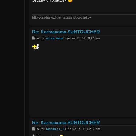
Śliczny chłopaczek
t
http://gradus-ad-parnassus.blog.onet.pl/
Re: Karmacoma SUNTOUCHER
P
autor:
ex se natus
»
pn sie 15, 11 10:14 am
o
s
t
Re: Karmacoma SUNTOUCHER
P
autor:
Monikaaa_1
»
pn sie 15, 11 11:13 am
o
s